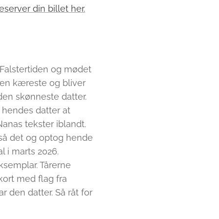
server din billet her.
il Falstertiden og mødet
 en kæreste og bliver
den skønneste datter.
 hendes datter at
anas tekster iblandt.
 så det og optog hende
 i marts 2026.
ksemplar. Tårerne
ort med flag fra
ar den datter. Så råt for