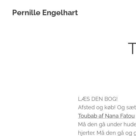
Pernille Engelhart
T
LÆS DEN BOG! ⭐️⭐️
Afsted og køb! Og sæt 
Toubab af Nana Fatou
Må den gå under huden
hjerter. Må den gå og 