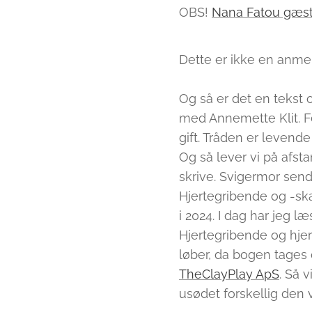
OBS!
Nana Fatou gæster
Dette er ikke en anme
Og så er det en tekst o
med Annemette Klit. Fe
gift. Tråden er levend
Og så lever vi på afst
skrive. Svigermor send
Hjertegribende og -sk
i 2024. I dag har jeg 
Hjertegribende og hje
løber, da bogen tages
TheClayPlay ApS
. Så 
usødet forskellig den 