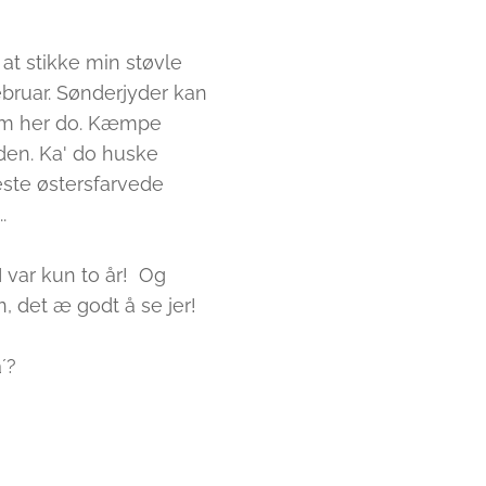
 at stikke min støvle
ebruar. Sønderjyder kan
Kom her do. Kæmpe
den. Ka' do huske
ste østersfarvede
.
I var kun to år! Og
n, det æ godt å se jer!
å´?