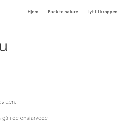
Hjem
Back to nature
Lyt til kroppen
ou
læs den:
 gå i de ensfarvede