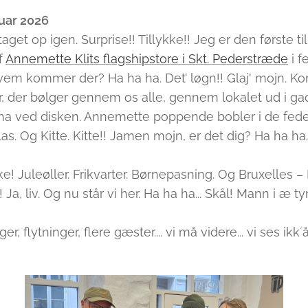
uar 2026
get op igen. Surprise!! Tillykke!! Jeg er den første til
f
Annemette Klits flagshipstore i Skt. Pederstræde
i f
em kommer der? Ha ha ha. Det’ løgn!! Glaj' mojn. 
r, der bølger gennem os alle, gennem lokalet ud i ga
na ved disken. Annemette poppende bobler i de fede
 Og Kitte. Kitte!! Jamen mojn, er det dig? Ha ha ha..
! Juleøller. Frikvarter. Børnepasning. Og Bruxelles – 
Ja, liv. Og nu står vi her. Ha ha ha... Skål! Mann i æ ty
er, flytninger, flere gæster.... vi må videre... vi ses ikk´