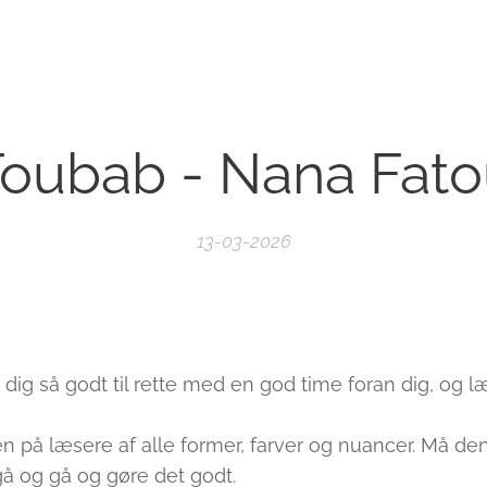
oubab - Nana Fat
13-03-2026
⭐️⭐️⭐️⭐️
dig så godt til rette med en god time foran dig, og 
 på læsere af alle former, farver og nuancer. Må den
gå og gå og gøre det godt.