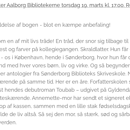
 Aalborg Bibliotekerne torsdag 19. marts kl. 17.00. Re
ldelse af bogen - blot en kæmpe anbefaling!
m en af mit livs tråde! En tråd, der snor sig tilbage t
st og farver på kollegiegangen. Skraldlatter. Hun får
e - os i København, hende i Sønderborg, hvor hun får 
and med hver vores børn, liv og virke. Og så begynder
er antologier fra Sønderborg Biblioteks Skriveskole. N
ærende på samme tid. Her er en åre. Forfatterskolen
læst hendes debutroman Toubab – udgivet på Gyldendal
rteskærende. Annemette-mor har sendt et signeret e
 op af kassen, sammen med en lille stak fødselsdagsk
vilde de liv altså. Så sej den mor, så stærk, sød og sårb
verden.